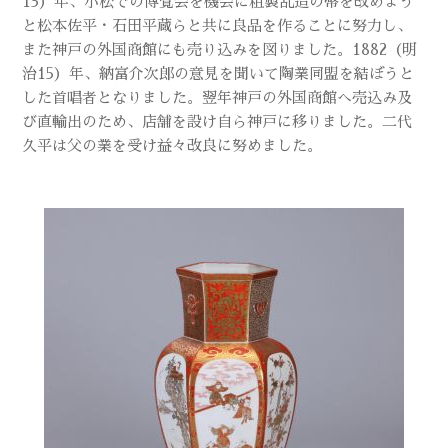
13）年、小松での博覧会を機会に粗製乱造の幣を改めよう
と松本佐平・石田平蔵らと共に良品を作ることに努力し、
また神戸の外国商館にも売り込みを図りました。1882（明
治15）年、納富介次郎の意見を聞いて陶業同盟を結ぼうと
した首唱者となりました。翌年神戸の外国商館へ売込み及
び直輸出のため、店舗を設け自ら神戸に移りました。二代
久平は父の業を受け益々改良に努めました。