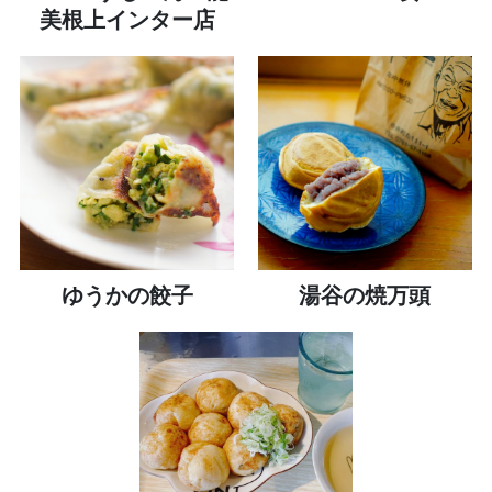
美根上インター店
ゆうかの餃子
湯谷の焼万頭