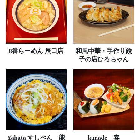
8番らーめん 辰口店
和風中華・手作り餃
子の店ひろちゃん
Yahata すしべん 能
kanade 奏